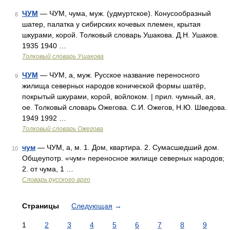
ЧУМ
— ЧУМ, чума, муж. (удмуртское). Конусообразный
8
шатер, палатка у сибирских кочевых племен, крытая
шкурами, корой. Толковый словарь Ушакова. Д.Н. Ушаков.
1935 1940 …
Толковый словарь Ушакова
ЧУМ
— ЧУМ, а, муж. Русское название переносного
9
жилища северных народов конической формы шатёр,
покрытый шкурами, корой, войлоком. | прил. чумный, ая,
ое. Толковый словарь Ожегова. С.И. Ожегов, Н.Ю. Шведова.
1949 1992 …
Толковый словарь Ожегова
чум
— ЧУМ, а, м. 1. Дом, квартира. 2. Сумасшедший дом.
10
Общеупотр. «чум» переносное жилище северных народов;
2. от чума, 1 …
Словарь русского арго
Страницы
Следующая
→
1
2
3
4
5
6
7
8
9