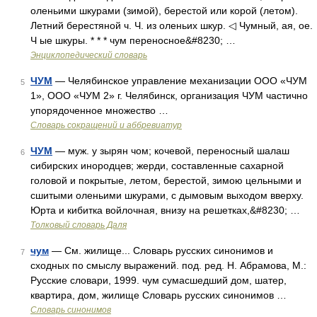
оленьими шкурами (зимой), берестой или корой (летом).
Летний берестяной ч. Ч. из оленьих шкур. ◁ Чумный, ая, ое.
Ч ые шкуры. * * * чум переносное&#8230; …
Энциклопедический словарь
ЧУМ
— Челябинское управление механизации ООО «ЧУМ
5
1», ООО «ЧУМ 2» г. Челябинск, организация ЧУМ частично
упорядоченное множество …
Словарь сокращений и аббревиатур
ЧУМ
— муж. у зырян чом; кочевой, переносный шалаш
6
сибирских инородцев; жерди, составленные сахарной
головой и покрытые, летом, берестой, зимою цельными и
сшитыми оленьими шкурами, с дымовым выходом вверху.
Юрта и кибитка войлочная, внизу на решетках,&#8230; …
Толковый словарь Даля
чум
— См. жилище... Словарь русских синонимов и
7
сходных по смыслу выражений. под. ред. Н. Абрамова, М.:
Русские словари, 1999. чум сумасшедший дом, шатер,
квартира, дом, жилище Словарь русских синонимов …
Словарь синонимов