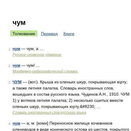
чум
Толкование
Перевод
Книги
чум
— чум, а …
1
Русское словесное ударение
чум
— чум/ …
2
Морфемно-орфографический словарь
ЧУМ
— (вот.). Крыша из оленьих шкур, покрывающая юрту;
3
а также летняя палатка. Словарь иностранных слов,
вошедших в состав русского языка. Чудинов А.Н., 1910. ЧУМ
1) у вотяков летняя палатка; 2) несколько сшитых вместе
оленьих шкур, покрывающих юрту.&#8230; …
Словарь иностранных слов русского языка
чум
— а; м. [коми] Переносное жилище кочевников
4
оленеводов в виде конического остова из шестов, покрытого